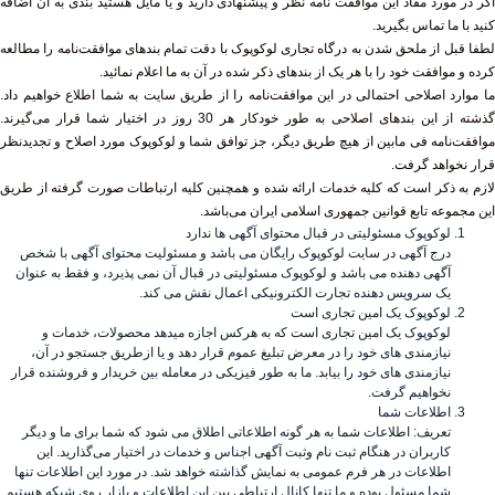
اگر در مورد مفاد این موافقت نامه نظر و پیشنهادی دارید و یا مایل هستید بندی به آن اضافه
کنید با ما تماس بگیرید.
لطفا قبل از ملحق شدن به درگاه تجاری لوکوپوک با دقت تمام بندهای موافقت‌نامه را مطالعه
کرده و موافقت خود را با هر یک از بندهای ذکر شده در آن به ما اعلام نمائید.
ما موارد اصلاحی احتمالی در این موافقت‌نامه را از طریق سایت به شما اطلاع خواهیم داد.
گذشته از این بندهای اصلاحی به طور خودکار هر 30 روز در اختیار شما قرار می‌گیرند.
موافقت‌نامه فی مابین از هیچ طریق دیگر، جز توافق شما و لوکوپوک مورد اصلاح و تجدیدنظر
قرار نخواهد گرفت.
لازم به ذکر است که کلیه خدمات ارائه شده و همچنین کلیه ارتباطات صورت گرفته از طریق
این مجموعه تابع قوانین جمهوری اسلامی ایران می‌باشد.
لوکوپوک مسئولیتی در قبال محتوای آگهی ها ندارد
درج آگهی در سایت لوکوپوک رایگان می باشد و مسئولیت محتوای آگهی با شخص
آگهی دهنده می باشد و لوکوپوک مسئولیتی در قبال آن نمی پذیرد، و فقط به عنوان
یک سرویس دهنده تجارت الکترونیکی اعمال نقش می کند.
لوکوپوک یک امین تجاری است
لوکوپوک یک امین تجاری است که به هرکس اجازه میدهد محصولات، خدمات و
نیازمندی های خود را در معرض تبلیغ عموم قرار دهد و یا ازطریق جستجو در آن،
نیازمندی های خود را بیابد. ما به طور فیزیکی در معامله بین خریدار و فروشنده قرار
نخواهیم گرفت.
اطلاعات شما
تعریف: اطلاعات شما به هر گونه اطلاعاتی اطلاق می شود که شما برای ما و دیگر
کاربران در هنگام ثبت نام وثبت آگهی اجناس و خدمات در اختیار می‌گذارید. این
اطلاعات در هر فرم عمومی به نمایش گذاشته خواهد شد. در مورد این اطلاعات تنها
شما مسئول بوده و ما تنها کانال ارتباطی بین این اطلاعات و بازار روی شبکه هستیم.