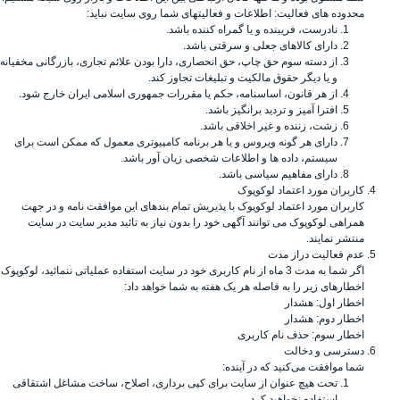
محدوده های فعالیت: اطلاعات و فعالیتهای شما روی سایت نباید:
نادرست، فریبنده و یا گمراه کننده باشد.
دارای کالاهای جعلی و سرقتی باشد.
از دسته سوم حق چاپ، حق انحصاری، دارا بودن علائم تجاری، بازرگانی مخفیانه
و یا دیگر حقوق مالکیت و تبلیغات تجاوز کند.
از هر قانون، اساسنامه، حکم یا مقررات جمهوری اسلامی ایران خارج شود.
افترا آمیز و تردید برانگیز باشد.
زشت، زننده و غیر اخلاقی باشد.
دارای هر گونه ویروس و یا هر برنامه کامپیوتری معمول که ممکن است برای
سیستم، داده ها و اطلاعات شخصی زیان آور باشد.
دارای مفاهیم سیاسی باشد.
کاربران مورد اعتماد لوکوپوک
کاربران مورد اعتماد لوکوپوک با پذیریش تمام بندهای این موافقت نامه و در جهت
همراهی لوکوپوک می توانند آگهی خود را بدون نیاز به تائید مدیر سایت در سایت
منتشر نمایند.
عدم فعالیت دراز مدت
اگر شما به مدت 3 ماه از نام کاربری خود در سایت استفاده عملیاتی ننمائید، لوکوپوک
اخطارهای زیر را به فاصله هر یک هفته به شما خواهد داد:
اخطار اول: هشدار
اخطار دوم: هشدار
اخطار سوم: حذف نام کاربری
دسترسی و دخالت
شما موافقت می‌کنید که در آینده:
تحت هیچ عنوان از سایت برای کپی برداری، اصلاح، ساخت مشاغل اشتقاقی
استفاده نخواهید کرد.