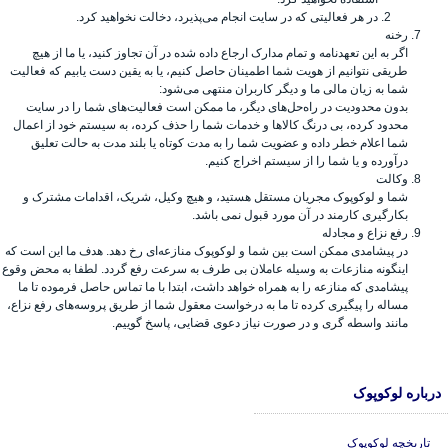
در هر فعالیتی که در سایت انجام می‌پذیرد، دخالت نخواهید کرد.
رخنه
اگر به این تعهدنامه و تمام مدارک ارجاع داده شده در آن تجاوز کنید، یا ما از هیچ
طریقی نتوانیم از هویت شما اطمینان حاصل کنیم، یا به یقین دست یابیم که فعالیت
شما به زیان مالی ما و دیگر کاربران منتهی می‌شود:
بدون محدودیت در راه‌حل‌های دیگر، ما ممکن است فعالیت‌های شما را در سایت
محدود کرده، بی درنگ کالاها و خدمات شما را حذف کرده، به سیستم خود از اعمال
شما اعلام خطر داده و عضویت شما را به مدت کوتاه یا بلند مدت به حالت تعلیق
درآورده و یا شما را از سیستم اخراج کنیم.
وکالت
شما و لوکوپوک مجریان مستقل هستید، و هیچ وکیل، شریک، اقدامات مشترک و
بکارگیری کارمند در آن مورد قبول نمی باشد.
رفع نزاع و مجادله
در پیشامدی ممکن است بین شما و لوکوپوک منازعه‌ای رخ دهد. هدف ما این است که
اینگونه منازعات به وسیله عاملان بی طرف به سرعت رفع گردد. لطفا به محض وقوع
پیشامدی که منازعه را به همراه خواهد داشت، ابتدا با ما تماس حاصل فرموده تا ما
مساله را پیگیری کرده تا ما به درخواست معقول شما از طریق پروسه‌های رفع نزاع،
مانند واسطه گری و در صورت نیاز دعوی قضایی، پاسخ گوییم.
درباره لوکوپوک
تاریخچه لوکوپوک