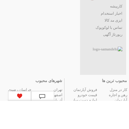
کارپیشه
اخبار استخدام
ایزی مد کالا
تماس با لوکوپوک
رپورتاژ آگهی
محبوب ترین ها
شهرهای محبوب
کار در منزل
فروش آپارتمان
تهران
خراسان رضوی
رهن و اجاره
قیمت خودرو
اصفهان
فارس
آپارتمان
لوازم دست ساز
آذربایجان شرقی
مازندران
عتیقه جات و آنتیک
گوشی موبایل
البرز
گیلان
تور ارزان آنتالیا
تور هوایی مشهد
کردستان
تور زمینی مشهد
لیست استان‌های ایران
|
آگهی های قدیمی
|
تمام آگهی ها