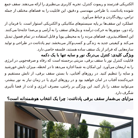
تراس، روف‌گاردن و حیاط می‌آورد.
عملکرد این سقف‌ها بر پایه سیستم‌های مکانیکی و الکتریکی استوار است. با فرمان از
راه دور، موتورها به حرکت درآمده و پنل‌های سقف را به آرامی و بی‌صدا جابه‌جا می‌کنند.
این انعطاف‌پذیری، فضاهای مرده را به محیطی پویا و قابل استفاده در تمام فصول تبدیل
می‌کند و کیفیتی جدید به زندگی و کسب‌وکار می‌بخشد. تیم پادناتنت در طراحی و تولید
سازه‌هایی که فراتر از یک سقف ساده هستند، فلسفه خاصی دارد.
ویژگی کلیدی: کنترل بی‌درنگ نور و سایه تنها با یک دکمه
قابلیت کنترل نور با سقف برقی، مزیتی برجسته است که رفاه و صرفه‌جویی در انرژی
را به ارمغان می‌آورد. این امکان به شما اجازه می‌دهد تا در لحظه، میزان تابش خورشید
و سایه را تنظیم کنید. در روزهای آفتابی، با بستن سقف برقی، از تابش مستقیم و
خیره‌کننده آفتاب در امان خواهید بود و در روزهای ابری یا در زمان نیاز به نور بیشتر،
می‌توانید سقف را باز کنید. این ویژگی بر راحتی، مصرف انرژی و لذت از فضا تأثیری
شگرف دارد.
مزایای بی‌شمار سقف برقی پادناتنت: چرا یک انتخاب هوشمندانه است؟