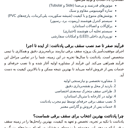
موتورهای قدرتمند و بی‌صدا (Side و Tubular)
سازه آلومینیومی مقاوم و سبک
پوشش‌های متنوع و با کیفیت (شیشه سکوریت، پلی‌کربنات، پارچه‌های PVC)
سیستم کنترل هوشمند (ریموت، برد، رسیور)
یراق‌آلات و اتصالات استاندارد
سیستم تخلیه آب هوشمند (اختیاری)
نورپردازی داخلی (LED) و امکانات سفارشی
فرآیند صفر تا صد نصب سقف برقی پادناتنت: از ایده تا اجرا
اجرای موفقیت‌آمیز یک پروژه سقف برقی نیازمند برنامه‌ریزی دقیق و همکاری با تیمی
متخصص است. پادناتنت با سال‌ها تجربه در این زمینه، شما را در تمامی مراحل این
فرآیند همراهی می‌کند. این فرآیند از مشاوره اولیه آغاز شده و تا نصب حرفه‌ای و
خدمات پس از فروش ادامه می‌یابد تا بهترین نتیجه ممکن و با بالاترین کیفیت به دست
آید.
مشاوره تخصصی و نیازسنجی اولیه
بازدید از محل و نقشه‌برداری دقیق
طراحی سقف متحرک سه‌بعدی اختصاصی
تولید در کارخانه با متریال استاندارد
نصب سقف برقی حرفه‌ای توسط تیم مجرب پادناتنت
خدمات پس از فروش و گارانتی معتبر
چرا پادناتنت بهترین انتخاب برای سقف برقی شماست؟
پادناتنت با تکیه بر تجربه، تخصص و تعهد به کیفیت، بهترین راه‌حل‌ها را در زمینه سقف
برقی ارائه می‌دهد. این مجموعه با رزومه‌ای درخشان در اجرای پروژه‌های بزرگ و