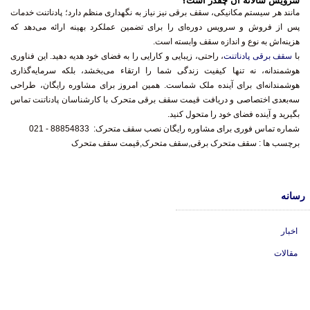
سرویس سالانه آن چقدر است؟
مانند هر سیستم مکانیکی، سقف برقی نیز نیاز به نگهداری منظم دارد؛ پادناتنت خدمات
پس از فروش و سرویس دوره‌ای را برای تضمین عملکرد بهینه ارائه می‌دهد که
هزینه‌اش به نوع و اندازه سقف وابسته است.
با
سقف برقی پادناتنت
، راحتی، زیبایی و کارایی را به فضای خود هدیه دهید. این فناوری
هوشمندانه، نه تنها کیفیت زندگی شما را ارتقاء می‌بخشد، بلکه سرمایه‌گذاری
هوشمندانه‌ای برای آینده ملک شماست. همین امروز برای مشاوره رایگان، طراحی
سه‌بعدی اختصاصی و دریافت قیمت سقف برقی متحرک با کارشناسان پادناتنت تماس
بگیرید و آینده فضای خود را متحول کنید.
شماره تماس فوری برای مشاوره رایگان
نصب سقف متحرک
:
88854833 - 021
برچسب ها :
سقف متحرک برقی,سقف متحرک,قیمت سقف متحرک
رسانه
اخبار
مقالات