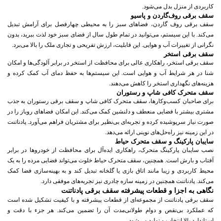
کاربردی از منزل بدل می‌شود.
سقف برقی روف‌گاردن و پاسیو
سقف برقی روف گاردن، فضاهای سبز را به محیطی چهارفصل برای آرامش تبدیل
می‌کند. با این سیستم، می‌توانید در تمام طول سال از فضای سبز خود لذت ببرید، بدون
نگرانی از تغییرات آب و هوایی. این قابلیت، ارزش تفریحی و تجاری ملک را بالا می‌برد.
سقف برقی استخر
سقف برقی استخر، راهکاری عالی برای محافظت از استخر در برابر آلودگی‌ها و امکان
شنا در هر شرایط آب و هوایی است. این سیستم‌ها به حفظ دمای آب کمک کرده و
هزینه‌های نگهداری استخر را کاهش می‌دهند.
سقف متحرک کافی شاپ و رستوران
برای صاحبان کسب‌وکارها، سقف متحرک کافی شاپ و سقف برقی رستوران به جذب
مشتری بیشتر با فضایی منعطف و دلنشین کمک می‌کند. این امکان فضاهای روباز را در
صورت نیاز سرپوشیده کرده و تجربه‌ای بی‌نظیر برای مشتریان فراهم می‌آورد. پادناتنت
در این زمینه نیز راه‌حل‌های نوینی ارائه می‌دهد.
سایبان پارکینگ و سقف متحرک حیاط
نصب سایبان پارکینگ متحرک، راهکاری ایده‌آل برای محافظت از خودروها در برابر
آفتاب و بارش است. همچنین، سقف متحرک حیاط خلوت می‌تواند فضایی مرده را به یک
محیط کاربردی و زیبا مانند اتاق بازی یا گلخانه تبدیل کند و به بهینه‌سازی فضا کمک
می‌کند. پادناتنت همچنین در زمینه سازه چادری نیز تجربه‌های موفقی دارد.
نگاهی به اجزا و قطعات پیشرفته سقف برقی پادناتنت
سقف برقی پادناتنت از مجموعه‌ای از قطعات پیشرفته و با کیفیت تشکیل شده است
که عملکرد بی‌نقص و دوام طولانی‌مدت آن را تضمین می‌کند. هر جزء با دقت و
استاندارد بالا انتخاب و تولید می‌شود.