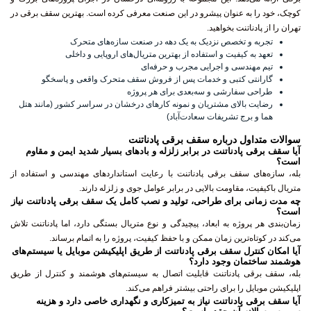
کوچک، خود را به عنوان پیشرو در این صنعت معرفی کرده است.
بهترین سقف برقی در
تهران
را از پادناتنت بخواهید.
تجربه و تخصص نزدیک به یک دهه در صنعت سازه‌های متحرک
تعهد به کیفیت و استفاده از بهترین متریال‌های اروپایی و داخلی
تیم مهندسی و اجرایی مجرب و حرفه‌ای
گارانتی کتبی و خدمات پس از فروش سقف متحرک واقعی و پاسخگو
طراحی سفارشی و سه‌بعدی برای هر پروژه
رضایت بالای مشتریان و نمونه کارهای درخشان در سراسر کشور (مانند هتل
هما و برج تشریفات سعادت‌آباد)
سوالات متداول درباره سقف برقی پادناتنت
آیا سقف برقی پادناتنت در برابر زلزله و بادهای بسیار شدید ایمن و مقاوم
است؟
بله، سازه‌های سقف برقی پادناتنت با رعایت استانداردهای مهندسی و استفاده از
متریال باکیفیت، مقاومت بالایی در برابر عوامل جوی و زلزله دارند.
چه مدت زمانی برای طراحی، تولید و نصب کامل یک سقف برقی پادناتنت نیاز
است؟
زمان‌بندی هر پروژه به ابعاد، پیچیدگی و نوع متریال بستگی دارد، اما پادناتنت تلاش
می‌کند در کوتاه‌ترین زمان ممکن و با حفظ کیفیت، پروژه را به اتمام برساند.
آیا امکان کنترل سقف برقی پادناتنت از طریق اپلیکیشن موبایل یا سیستم‌های
هوشمند ساختمان وجود دارد؟
بله، سقف برقی پادناتنت قابلیت اتصال به سیستم‌های هوشمند و کنترل از طریق
اپلیکیشن موبایل را برای راحتی بیشتر فراهم می‌کند.
آیا سقف برقی پادناتنت نیاز به تمیزکاری و نگهداری خاصی دارد و هزینه