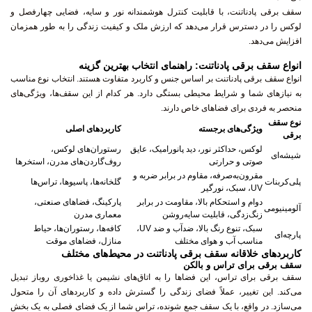
سقف برقی پادناتنت، با قابلیت کنترل هوشمندانه نور و سایه، فضایی چهارفصل و
لوکس را در دسترس قرار می‌دهد که ارزش ملک و کیفیت زندگی را به طور همزمان
افزایش می‌دهد.
انواع سقف برقی پادناتنت: راهنمای انتخاب بهترین گزینه
انواع سقف برقی پادناتنت بر اساس جنس و کاربرد متفاوت هستند. انتخاب نوع مناسب
به نیازهای شما و شرایط محیطی بستگی دارد. هر کدام از این سقف‌ها، ویژگی‌های
منحصر به فردی برای فضاهای خاص دارند.
نوع سقف
ویژگی‌های برجسته
کاربردهای اصلی
برقی
لوکس، حداکثر نور، دید پانورامیک، عایق
رستوران‌های لوکس،
شیشه‌ای
صوتی و حرارتی
روف‌گاردن‌های مدرن، استخرها
مقرون‌به‌صرفه، مقاوم در برابر ضربه و
پلی‌کربنات
گلخانه‌ها، پاسیوها، تراس‌ها
UV، سبک، نورگیر
دوام و استحکام بالا، مقاومت در برابر
پارکینگ، فضاهای صنعتی،
آلومینیومی
زنگ‌زدگی، قابلیت سایه‌روشن
معماری مدرن
سبک، تنوع رنگ بالا، ضدآب و ضد UV،
کافه‌ها، رستوران‌ها، حیاط
پارچه‌ای
مناسب آب و هوای مختلف
منازل، فضاهای موقت
کاربردهای خلاقانه سقف برقی پادناتنت در محیط‌های مختلف
سقف برقی برای تراس و بالکن
سقف برقی برای تراس، این فضاها را به اتاق‌های نشیمن یا غذاخوری روباز تبدیل
می‌کند. این تغییر، عملاً فضای زندگی را گسترش داده و کاربردهای آن را متحول
می‌سازد. در واقع، با یک سقف جمع شونده، تراس شما از یک فضای فصلی به یک بخش