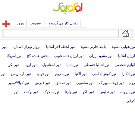
دنبال کار می‌گردید؟
عضویت
ورود
تور هوایی مشهد
بلیط چارتر مشهد
تور لحظه آخر آنتالیا
پرواز تهران اسپارتا
تور
ارزان آنتالیا
تور مشهد ارزان
تور ارزان دانشجویی
پخش عمده گچ
تور آمریکا
لوازم شخصی
تور آنتالیا قسطی
تور پاتایا
تور استانبول
تور اروپا
تور پکن
تور آنکارا
تور کوش آداسی
تور آلانیا
تور بدروم
تور قونیه
تورمارماریس
تور
روم
تور ژوهانسبورگ
تور سامویی
تور دمشق
تور قبرس
تور کوالالامپور
تور بیروت
تور تفلیس
تور باکو
تور وارنا
تور بانکوک
تور پوکت
تور
کرابی