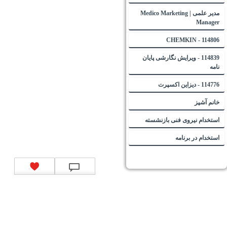
مدیر علمی | Medico Marketing
Manager
114806 - CHEMKIN
114839 - ویرایش نگارشی پایان
نامه
114776 - دیزاین اکسپرت
خانم آشپز
استخدام نیروی فنی بازنشسته
استخدام در برنامه
تماس با ما
|
موتور جستجوی فرصت‌های شغلی
|
اخبار استخدام
|
استخدام‌های دولتی
|
استخدام‌
بانک‌ها و موسسات مالی
|
استخدام‌ نیروهای مسلح
|
استخدام‌ شرکت‌های معتبر
|
ایزی مد کالا
|
شبا
چیست؟
|
کد شبای بانک ملی
|
کد شبای بانک صادرات
|
کد شبای بانک تجارت
|
کد شبای بانک سپه
|
کد
شبای بانک توصعه صادرات
|
کد شبای بانک کشاورزی
|
کد شبای بانک صنعت و معدن
|
کد شبای بانک
انصار
|
کد شبای بانک سامان
|
کد شبای بانک اقتصادنوین
|
کد شبای بانک پاسارگاد
|
کد شبای بانک