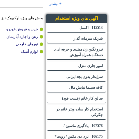
+ بیشتر ...
بخش های ویژه لوکوپوک نیز 
آگهی های ویژه استخدام
115513 - اکسل
خرید و فروش خودرو
رهن و اجاره آپارتمان
شریک سرمایه گذار
تورهای خارجی
نیرو نگین زن مبتدی و حرفه ای با
لوازم آنتیک
دستگاه همراه آموزش
امور جاری منزل
سرایدار بدون بچه ایرانی
کافه سینما نیایش مال
سالن کار خانم (فست فود)
استخدام کار ساده ویتر خانم در
جگرکی
107578 - یادگیری ماشین /
106175 - تری دی مکس / رویت*