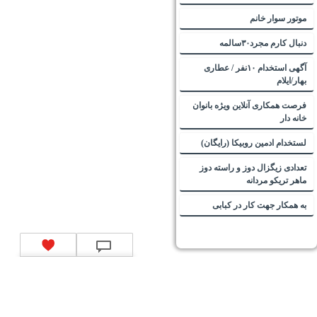
موتور سوار خانم
دنبال کارم مجرد۳۰سالمه
آگهی استخدام ۱۰نفر / عطاری
بهار/ایلام
فرصت همکاری آنلاین ویژه بانوان
خانه دار
لستخدام ادمین روبیکا (رایگان)
تعدادی زیگزال دوز و راسته دوز
ماهر تریکو مردانه
به همکار جهت کار در کبابی
تماس با ما
|
موتور جستجوی فرصت‌های شغلی
|
اخبار استخدام
|
استخدام‌های دولتی
|
استخدام‌
بانک‌ها و موسسات مالی
|
استخدام‌ نیروهای مسلح
|
استخدام‌ شرکت‌های معتبر
|
ایزی مد کالا
|
شبا
چیست؟
|
کد شبای بانک ملی
|
کد شبای بانک صادرات
|
کد شبای بانک تجارت
|
کد شبای بانک سپه
|
کد
شبای بانک توصعه صادرات
|
کد شبای بانک کشاورزی
|
کد شبای بانک صنعت و معدن
|
کد شبای بانک