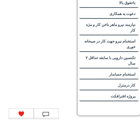
باحقوق بالا
دعوت به همکاری
نیازمند نیرو ماهر ناخن کار و مژه
کار
استخدام نیرو جهت کار در صبحانه
خوری
تکنسین دارویی با سابقه حداقل ۲
سال
استخدام حسابدار
کار درمنزل
پروژه افترافکت
تماس با ما
|
موتور جستجوی فرصت‌های شغلی
|
اخبار استخدام
|
استخدام‌های دولتی
|
استخدام‌
بانک‌ها و موسسات مالی
|
استخدام‌ نیروهای مسلح
|
استخدام‌ شرکت‌های معتبر
|
ایزی مد کالا
|
شبا
چیست؟
|
کد شبای بانک ملی
|
کد شبای بانک صادرات
|
کد شبای بانک تجارت
|
کد شبای بانک سپه
|
کد