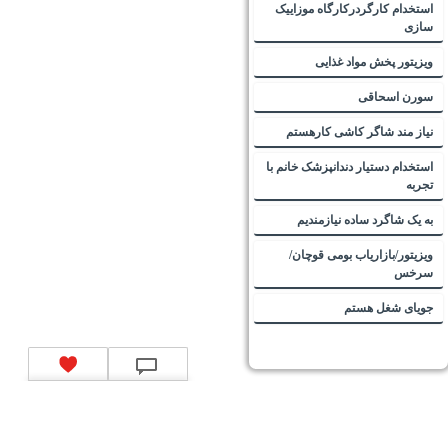
استخدام کارگردرکارگاه موزاییک
سازی
ویزیتور پخش مواد غذایی
سورن اسحاقی
نیاز مند شاگر کاشی کارهستم
استخدام دستیار دندانپزشک خانم با
تجربه
به یک شاگرد ساده نیازمندیم
ویزیتور/بازاریاب بومی قوچان/
سرخس
جویای شغل هستم
تماس با ما
|
موتور جستجوی فرصت‌های شغلی
|
اخبار استخدام
|
استخدام‌های دولتی
|
استخدام‌
بانک‌ها و موسسات مالی
|
استخدام‌ نیروهای مسلح
|
استخدام‌ شرکت‌های معتبر
|
ایزی مد کالا
|
شبا
چیست؟
|
کد شبای بانک ملی
|
کد شبای بانک صادرات
|
کد شبای بانک تجارت
|
کد شبای بانک سپه
|
کد