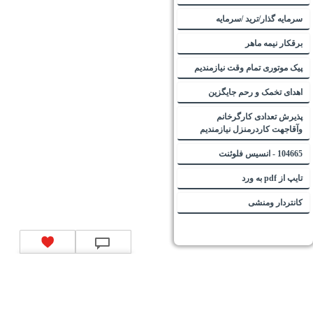
سرمایه گذار/ترید /سرمایه
برقکار نیمه ماهر
پیک موتوری تمام وقت نیازمندیم
اهدای تخمک و رحم جایگزین
پذیرش تعدادی کارگرخانم
وآقاجهت کاردرمنزل نیازمندیم
104665 - انسیس فلوئنت
تایپ از pdf به ورد
کانتردار ومنشی
تماس با ما
|
موتور جستجوی فرصت‌های شغلی
|
اخبار استخدام
|
استخدام‌های دولتی
|
استخدام‌
بانک‌ها و موسسات مالی
|
استخدام‌ نیروهای مسلح
|
استخدام‌ شرکت‌های معتبر
|
ایزی مد کالا
|
شبا
چیست؟
|
کد شبای بانک ملی
|
کد شبای بانک صادرات
|
کد شبای بانک تجارت
|
کد شبای بانک سپه
|
کد
شبای بانک توصعه صادرات
|
کد شبای بانک کشاورزی
|
کد شبای بانک صنعت و معدن
|
کد شبای بانک