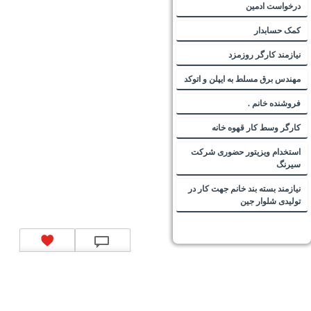
درخواست ادمین
کمک حسابدار
نیازمند کارگر روزمزد
مهندس برق مسلط به ایپلن و اتوکد
فروشنده خانم .
کارگر وسط کار قهوه خانه
استخدام ویزیتور حضوری شرکت
سیرنگ
نیازمند بسته بند خانم جهت کار در
تولیدی شلوار جین
تماس با ما
|
موتور جستجوی فرصت‌های شغلی
|
اخبار استخدام
|
استخدام‌های دولتی
|
استخدام‌
بانک‌ها و موسسات مالی
|
استخدام‌ نیروهای مسلح
|
استخدام‌ شرکت‌های معتبر
|
ایزی مد کالا
|
شبا
چیست؟
|
کد شبای بانک ملی
|
کد شبای بانک صادرات
|
کد شبای بانک تجارت
|
کد شبای بانک سپه
|
کد
شبای بانک توصعه صادرات
|
کد شبای بانک کشاورزی
|
کد شبای بانک صنعت و معدن
|
کد شبای بانک