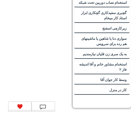
استخدام نصاب دوربین تحت شبکه
گچبری سفیدکاری گچکاری ابزار
استاد کار میخام
زیرکارچی اسفنج
سواری دنا یا شاهین یا ماشینهای
هم رده برای سرویس
به یک سری زن قلیان نیازمندیم
استخدام مشاور خانم و آقا اندیشه
فاز ۲
وسط کار جوان آقا
کار در منزل
تماس با ما
|
موتور جستجوی فرصت‌های شغلی
|
اخبار استخدام
|
استخدام‌های دولتی
|
استخدام‌
بانک‌ها و موسسات مالی
|
استخدام‌ نیروهای مسلح
|
استخدام‌ شرکت‌های معتبر
|
ایزی مد کالا
|
شبا
چیست؟
|
کد شبای بانک ملی
|
کد شبای بانک صادرات
|
کد شبای بانک تجارت
|
کد شبای بانک سپه
|
کد